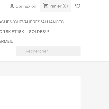
shopping_cart

favorite_border
Panier
(0)
Connexion
AGUES/CHEVALIÈRES/ALLIANCES
OR 9K ET 18K
SOLDES!!!
ERMEIL
