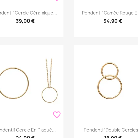
Aperçu rapide
Aperçu rapide


dentif Cercle Céramique...
Pendentif Camée Rouge En
39,00 €
34,90 €
favorite_border
Aperçu rapide
Aperçu rapide


ndentif Cercle En Plaqué...
Pendentif Double Cercles.