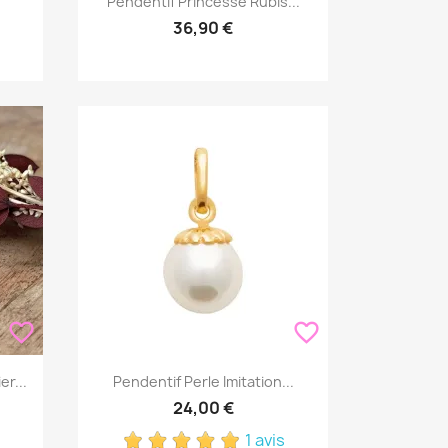
Pendentif Princesse Rubis...
36,90 €
favorite_border
favorite_border
Aperçu rapide

r...
Pendentif Perle Imitation...
24,00 €
1 avis