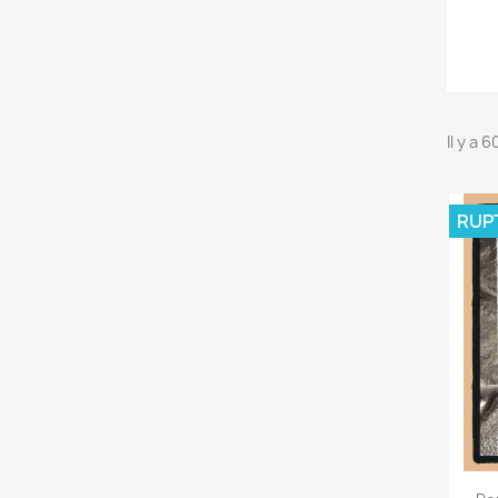
Il y a 
RUP