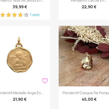
ndentif Tête De Jésus En...
Pendentif Cercle En...
39,99 €
22,90 €
1 avis
favorite_border
Aperçu rapide
Aperçu rapide


ndentif Médaille Ange En...
Pendentif Casque De Pompie
21,90 €
45,00 €