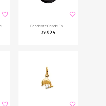
favorite_border
favorite_border
Aperçu rapide

...
Pendentif Cercle En...
39,00 €
favorite_border
favorite_border