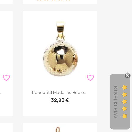
favorite_border
favorite_border
AVIS CLIENTS
Aperçu rapide

.
Pendentif Moderne Boule...
32,90 €