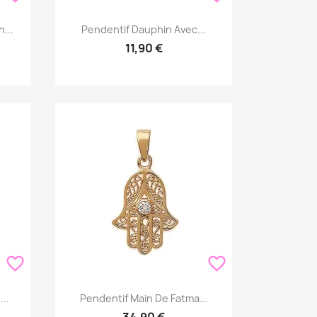
Aperçu rapide

...
Pendentif Dauphin Avec...
11,90 €
favorite_border
favorite_border
Aperçu rapide

..
Pendentif Main De Fatma...