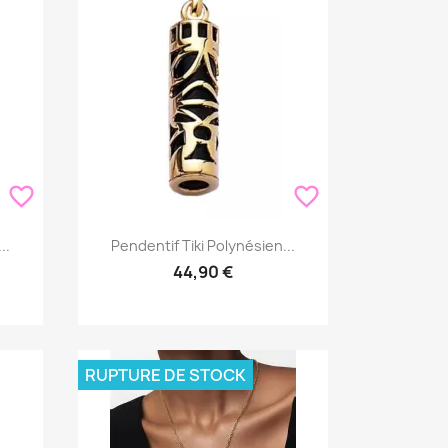
favorite_border
favorite_border
Aperçu rapide

..
Pendentif Tiki Polynésien...
44,90 €
RUPTURE DE STOCK