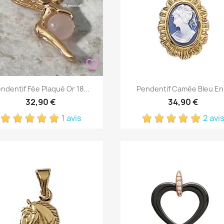
favorite_border
Aperçu rapide
Aperçu rapide


ndentif Fée Plaqué Or 18...
Pendentif Camée Bleu En.
32,90 €
34,90 €
1 avis
2 avi