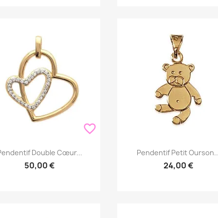
favorite_border
Aperçu rapide
Aperçu rapide


Pendentif Double Cœur...
Pendentif Petit Ourson..
50,00 €
24,00 €