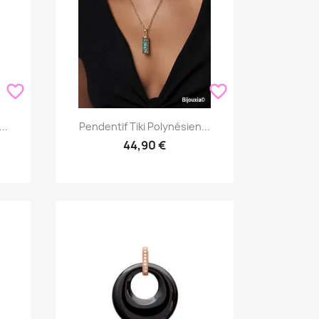
favorite_border
favorite_border
Aperçu rapide

..
Pendentif Tiki Polynésien...
44,90 €
s