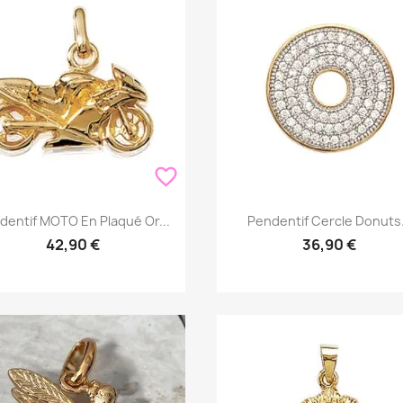
favorite_border
Aperçu rapide
Aperçu rapide


dentif MOTO En Plaqué Or...
Pendentif Cercle Donuts.
42,90 €
36,90 €