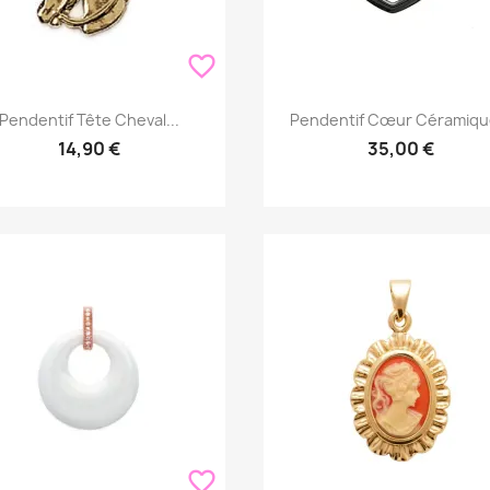
favorite_border
Aperçu rapide
Aperçu rapide


Pendentif Tête Cheval...
Pendentif Cœur Céramique
14,90 €
35,00 €
favorite_border