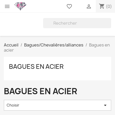
shopping_cart

favorite_border

(0)
Accueil
Bagues/Chevalières/alliances
Bagues en
acier
BAGUES EN ACIER
BAGUES EN ACIER

Choisir