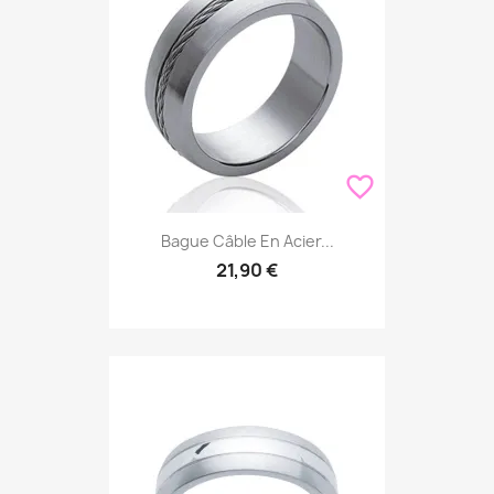
favorite_border
Bague Câble En Acier...
21,90 €