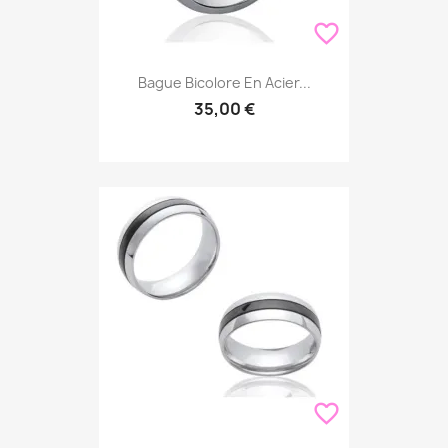
favorite_border
Bague Bicolore En Acier...
35,00 €
favorite_border