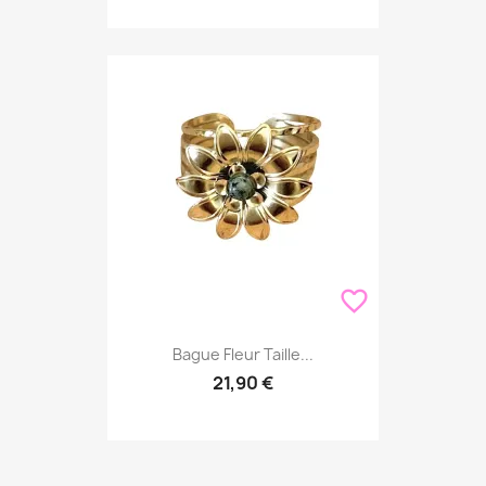
favorite_border
Bague Fleur Taille...
21,90 €