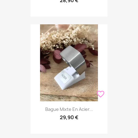
28,90 €
favorite_border
Bague Mixte En Acier...
29,90 €