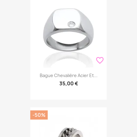
favorite_border
Bague Chevalière Acier Et...
35,00 €
-50%