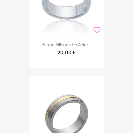
favorite_border
Bague Alliance En Acier...
20,00 €