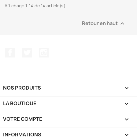
Affichage 1-14 de 14 article(s)
Retour en haut

Facebook
Twitter
Instagram
NOS PRODUITS

LA BOUTIQUE

VOTRE COMPTE

INFORMATIONS
keyboard_arrow_down