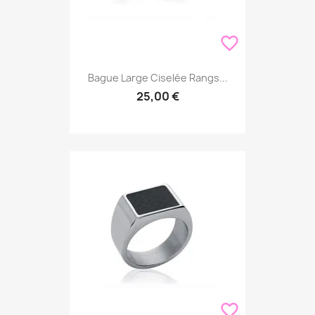
favorite_border
Bague Large Ciselée Rangs...
25,00 €
favorite_border