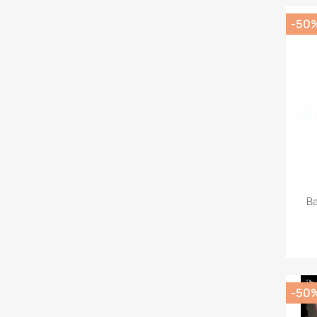
-50
Ba
-50