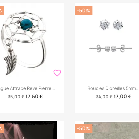
%
-50%
favorite_border
Aperçu rapide
Aperçu rapide


gue Attrape Rêve Pierre...
Boucles D'oreilles 5mm..
17,50 €
17,00 €
35,00 €
34,00 €
%
-50%