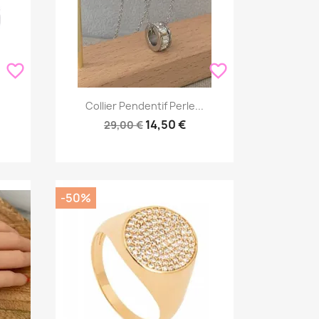
favorite_border
favorite_border
Aperçu rapide

Collier Pendentif Perle...
14,50 €
29,00 €
-50%