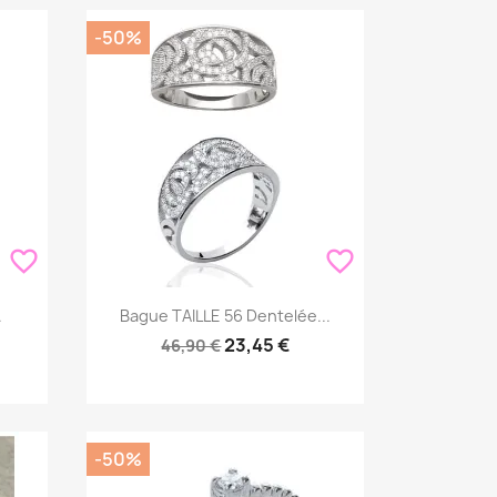
-50%
favorite_border
favorite_border
Aperçu rapide

.
Bague TAILLE 56 Dentelée...
23,45 €
46,90 €
-50%