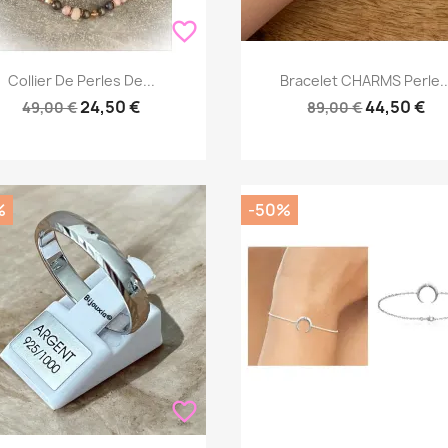
favorite_border
Aperçu rapide
Aperçu rapide


Collier De Perles De...
Bracelet CHARMS Perle..
24,50 €
44,50 €
49,00 €
89,00 €
%
-50%
favorite_border