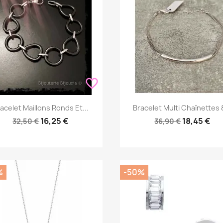
favorite_border
Aperçu rapide
Aperçu rapide


acelet Maillons Ronds Et...
Bracelet Multi Chaînettes &
16,25 €
18,45 €
32,50 €
36,90 €
%
-50%