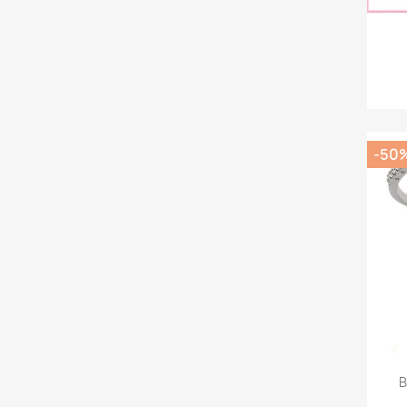
-50
B