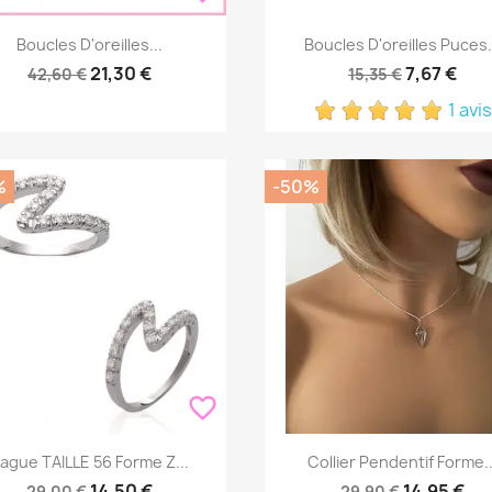
Aperçu rapide
Aperçu rapide


Boucles D'oreilles...
Boucles D'oreilles Puces.
21,30 €
7,67 €
42,60 €
15,35 €
1 avis
%
-50%
favorite_border
Aperçu rapide
Aperçu rapide


ague TAILLE 56 Forme Z...
Collier Pendentif Forme..
14,50 €
14,95 €
29,00 €
29,90 €