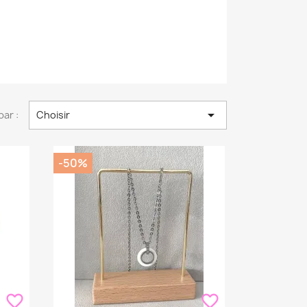

par :
Choisir
-50%
favorite_border
favorite_border