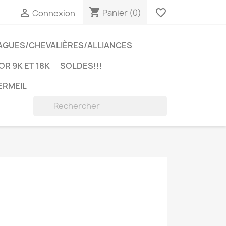
shopping_cart

favorite_border
Panier
(0)
Connexion
AGUES/CHEVALIÈRES/ALLIANCES
OR 9K ET 18K
SOLDES!!!
ERMEIL
