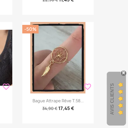
-50%
favorite_border
favorite_border
AVIS CLIENTS
Aperçu rapide

Bague Attrape Rêve T.58...
17,45 €
34,90 €