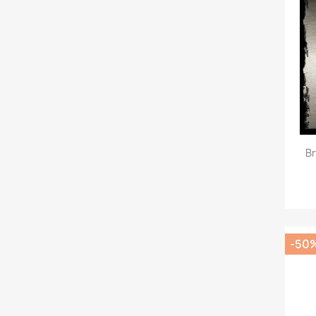
Br
-50