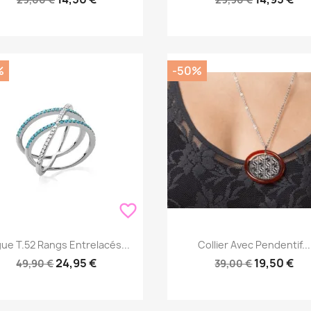
%
-50%
favorite_border
Aperçu rapide
Aperçu rapide


ue T.52 Rangs Entrelacés...
Collier Avec Pendentif...
24,95 €
19,50 €
49,90 €
39,00 €