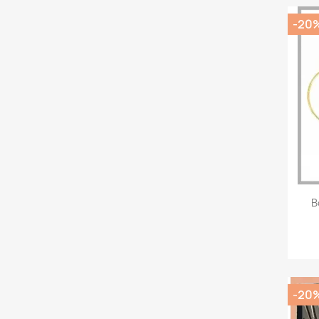
-20
B
-20