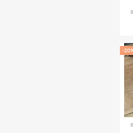
B
-20
B