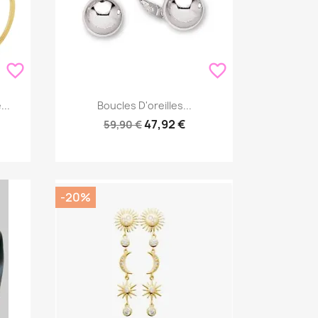
favorite_border
favorite_border
Aperçu rapide

...
Boucles D'oreilles...
47,92 €
59,90 €
-20%