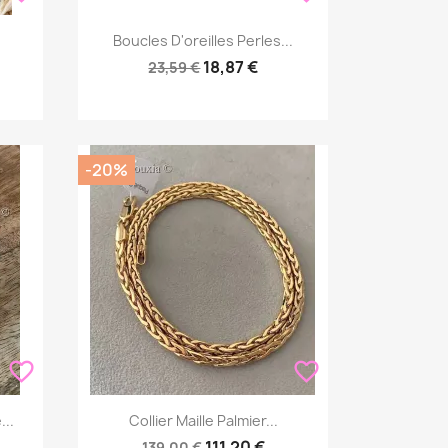
Aperçu rapide

Boucles D'oreilles Perles...
18,87 €
23,59 €
-20%
favorite_border
favorite_border
Aperçu rapide

..
Collier Maille Palmier...
111,20 €
139,00 €