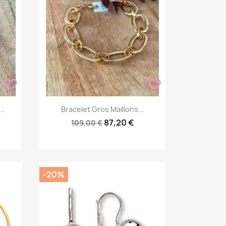
favorite_border
favorite_border
Aperçu rapide

..
Bracelet Gros Maillons...
87,20 €
109,00 €
-20%