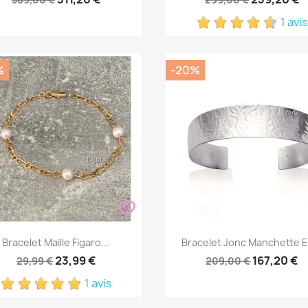
1 avis
%
-20%
favorite_border
Aperçu rapide
Aperçu rapide


Bracelet Maille Figaro...
Bracelet Jonc Manchette En
23,99 €
167,20 €
29,99 €
209,00 €
1 avis