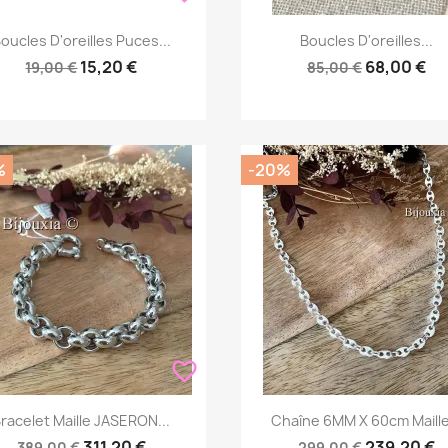
Aperçu rapide
Aperçu rapide


oucles D'oreilles Puces...
Boucles D'oreilles...
15,20 €
68,00 €
19,00 €
85,00 €
%
-20%
favorite_border
Aperçu rapide
Aperçu rapide


racelet Maille JASERON...
Chaîne 6MM X 60cm Maille.
311,20 €
239,20 €
389,00 €
299,00 €