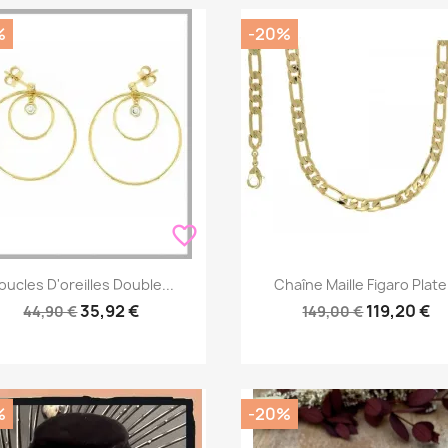
%
-20%
favorite_border
Aperçu rapide
Aperçu rapide


oucles D'oreilles Double...
Chaîne Maille Figaro Plate.
35,92 €
119,20 €
44,90 €
149,00 €
%
-20%