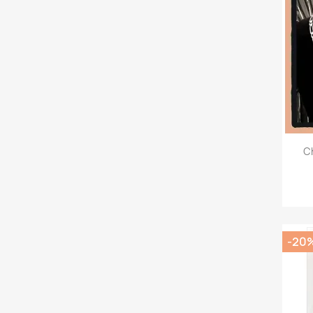
C
-20