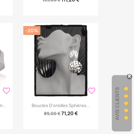
-20%
favorite_border
favorite_border
AVIS CLIENTS
Aperçu rapide

...
Boucles D'oreilles Sphères...
71,20 €
89,00 €