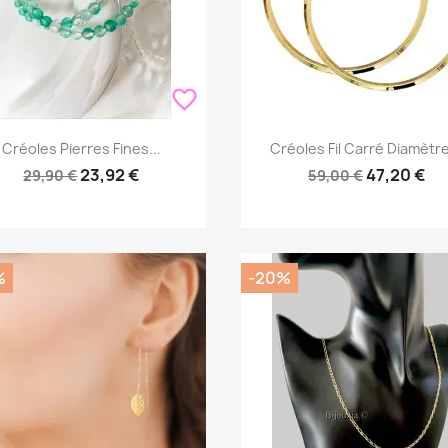
favorite_border
Aperçu rapide
Aperçu rapide


Créoles Pierres Fines...
Créoles Fil Carré Diamètre
23,92 €
47,20 €
29,90 €
59,00 €
%
-20%