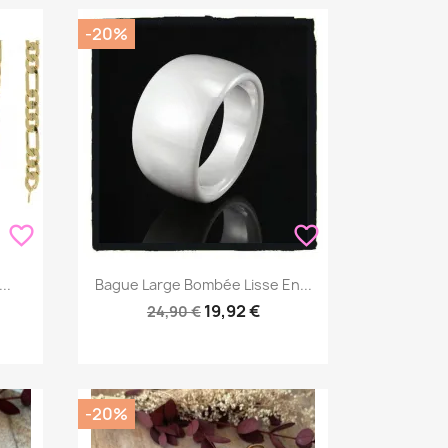
-20%
favorite_border
favorite_border
Aperçu rapide

..
Bague Large Bombée Lisse En...
19,92 €
24,90 €
-20%