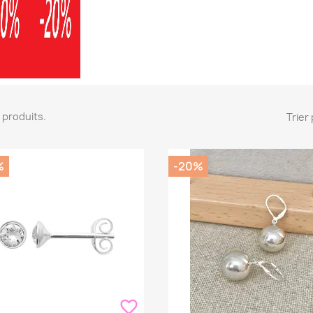
37 produits.
Trier 
%
-20%
favorite_border