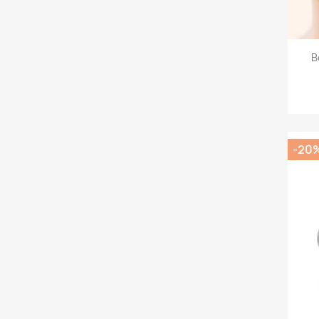
B
-20