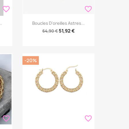
favorite_border
favorite_border
Aperçu rapide

..
Boucles D'oreilles Astres...
51,92 €
64,90 €
-20%
favorite_border
favorite_border