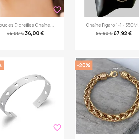
favorite_border
Aperçu rapide
Aperçu rapide


oucles D'oreilles Chaîne...
Chaîne Figaro 1-1 - 55CM.
36,00 €
67,92 €
45,00 €
84,90 €
%
-20%
favorite_border