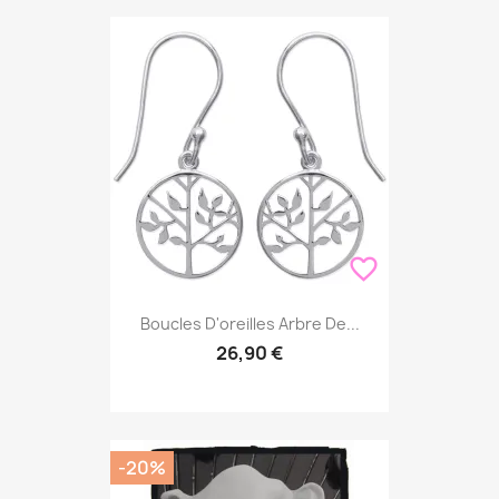
favorite_border
Boucles D'oreilles Arbre De...
26,90 €
-20%