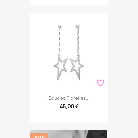
favorite_border
Boucles D'oreilles...
45,00 €