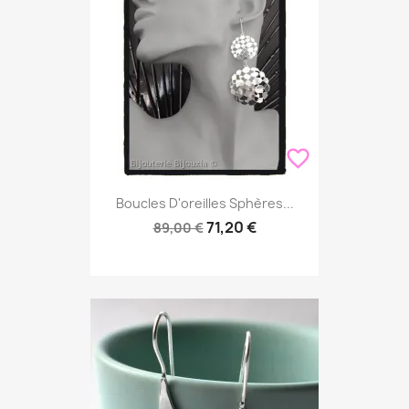
favorite_border
Boucles D'oreilles Sphères...
71,20 €
89,00 €