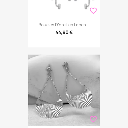
favorite_border
Boucles D'oreilles Lobes...
44,90 €
favorite_border