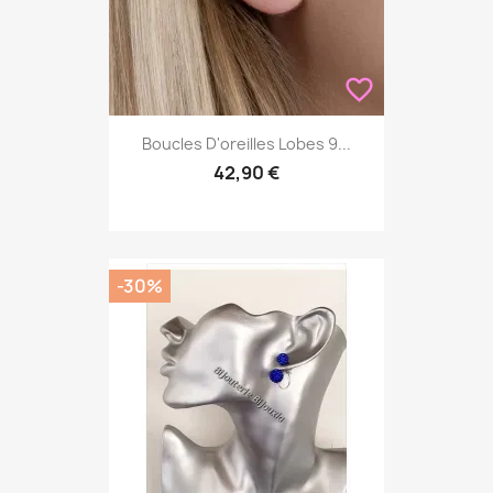
favorite_border
Boucles D'oreilles Lobes 9...
42,90 €
-30%