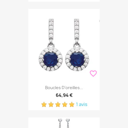
favorite_border
Boucles D'oreilles...
64,94 €
1 avis