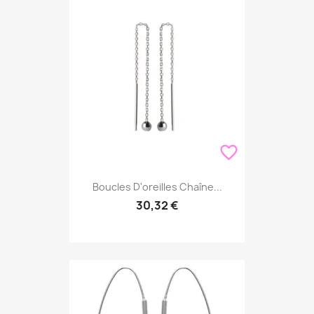
favorite_border
Boucles D'oreilles Chaîne...
30,32 €