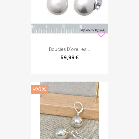
favorite_border
Boucles D'oreilles...
59,99 €
-20%