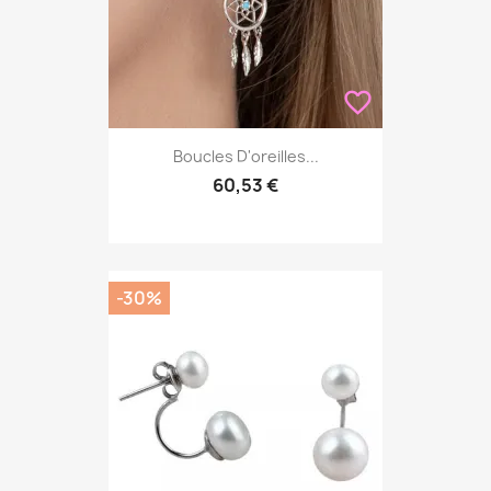
favorite_border
Boucles D'oreilles...
60,53 €
-30%