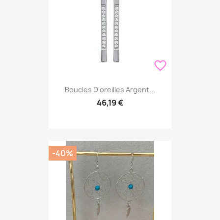
favorite_border
Boucles D'oreilles Argent...
46,19 €
-40%