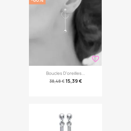
-60%
favorite_border
Boucles D'oreilles...
15,39 €
38,48 €