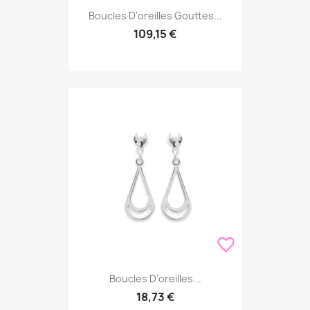
Boucles D'oreilles Gouttes...
109,15 €
favorite_border
Boucles D'oreilles...
18,73 €