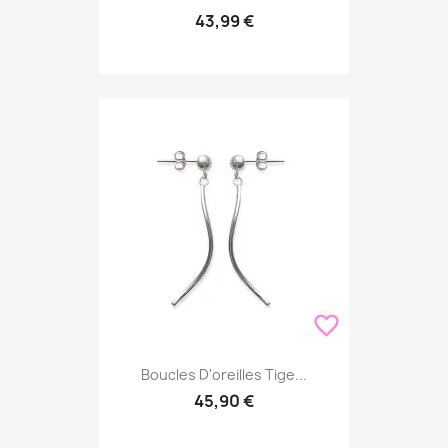
43,99 €
favorite_border
Boucles D'oreilles Tige...
45,90 €