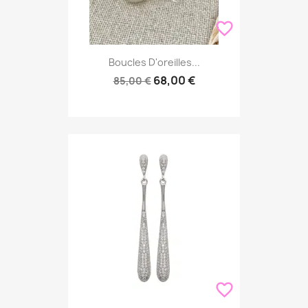
favorite_border
Boucles D'oreilles...
68,00 €
85,00 €
favorite_border