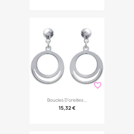
favorite_border
Boucles D'oreilles...
15,32 €