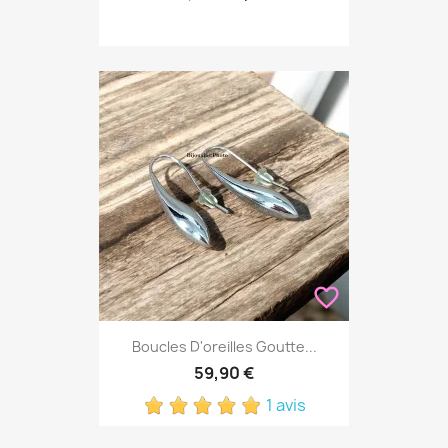
favorite_border
Boucles D'oreilles Goutte...
59,90 €
1 avis