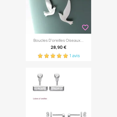
favorite_border
Boucles D'oreilles Oiseaux...
28,90 €
1 avis