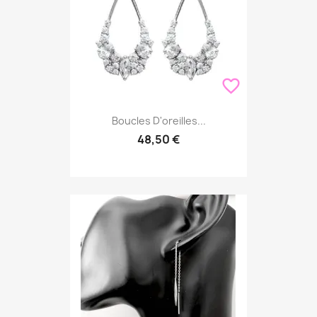
favorite_border
Boucles D'oreilles...
48,50 €