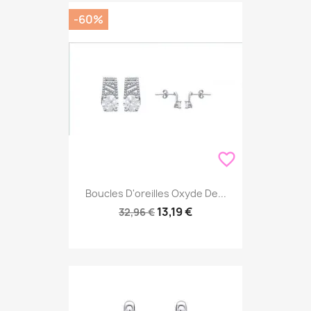
-60%
favorite_border
Boucles D'oreilles Oxyde De...
13,19 €
32,96 €