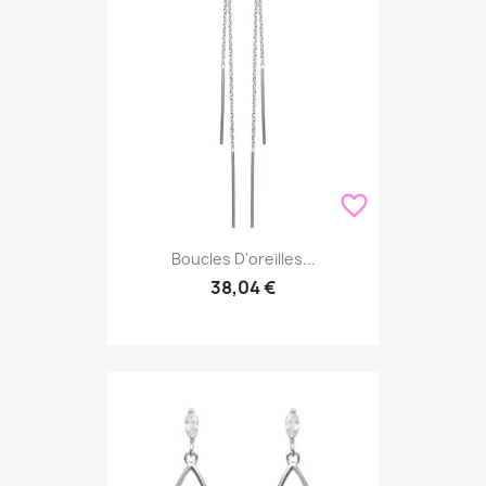
favorite_border
Boucles D'oreilles...
38,04 €