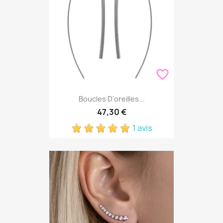
favorite_border
Boucles D'oreilles...
47,30 €
1 avis