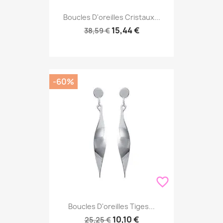
Boucles D'oreilles Cristaux...
15,44 €
38,59 €
-60%
favorite_border
Boucles D'oreilles Tiges...
10,10 €
25,25 €