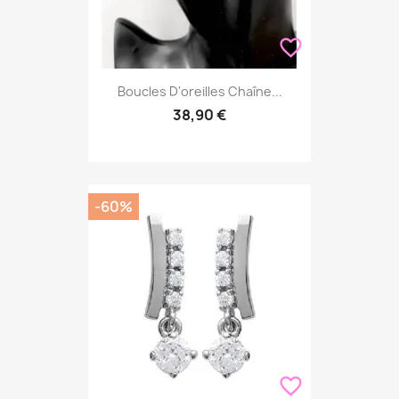
favorite_border
Boucles D'oreilles Chaîne...
38,90 €
-60%
favorite_border