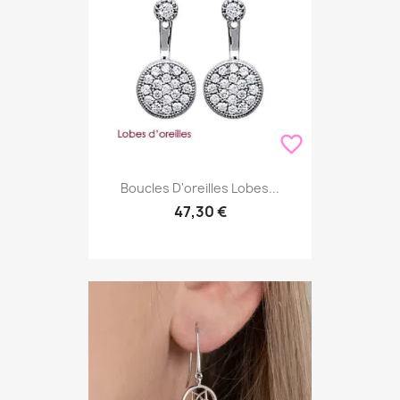
favorite_border
Boucles D'oreilles Lobes...
47,30 €