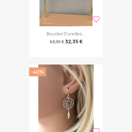
favorite_border
Boucles D'oreilles...
32,35 €
53,91 €
-40%
favorite_border